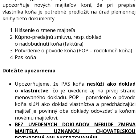
upozorňuje nových majiteľov koní, že pri prepise
vlastníka koňa je potrebné predložiť na úrad plemennej
knihy tieto dokumenty:
Hlásenie o zmene majiteľa
Kúpno-predajnú zmluvu, resp. doklad
o nadobudnutí koňa (faktúra)
Potvrdenie o pôvode koňa (POP – rodokmeň koňa)
Pas koňa
Dôležité upozornenia
Upozorňujeme, že PAS koňa
neslúži ako doklad
o vlastníctve
, čo je uvedené aj na prvej strane
menovaného dokladu. POP – potvrdenie o pôvode
koňa slúži ako doklad vlastníctva a predchádzajúci
majiteľ je povinný oba doklady odovzdať s koňom
novému majiteľovi.
BEZ UVEDENÝCH DOKLADOV NEBUDE ZMENA
MAJITEĽA UZNANOU CHOVATEĽSKOU