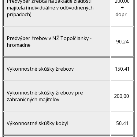
Predvýber žrebca na základe žiadosti
200,00
majiteľa (individuálne v odôvodnených
+
prípadoch)
dopr.
Predvýber žrebov v NŽ Topoľčianky -
90,24
hromadne
Výkonnostné skúšky žrebcov
150,41
Výkonnostné skúšky žrebcov pre
200,00
zahraničných majiteľov
Výkonnostné skúšky kobýl
50,41