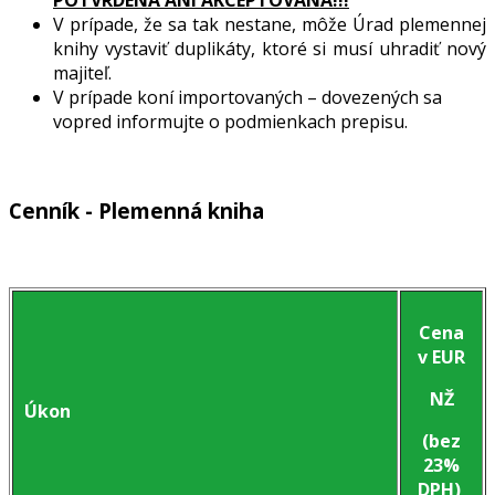
POTVRDENÁ ANI AKCEPTOVANÁ!!!
V prípade, že sa tak nestane, môže Úrad plemennej
knihy vystaviť duplikáty, ktoré si musí uhradiť nový
majiteľ.
V prípade koní importovaných – dovezených sa
vopred informujte o podmienkach prepisu.
Cenník - Plemenná kniha
Cena
v EUR
NŽ
Úkon
(bez
23%
DPH)