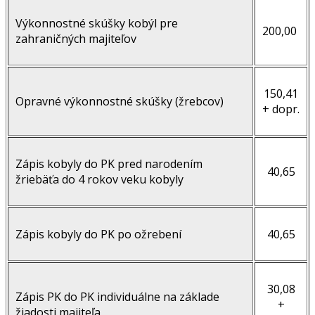
Výkonnostné skúšky kobýl pre
200,00
zahraničných majiteľov
150,41
Opravné výkonnostné skúšky (žrebcov)
+ dopr.
Zápis kobyly do PK pred narodením
40,65
žriebäťa do 4 rokov veku kobyly
Zápis kobyly do PK po ožrebení
40,65
30,08
Zápis PK do PK individuálne na základe
+
žiadosti majiteľa