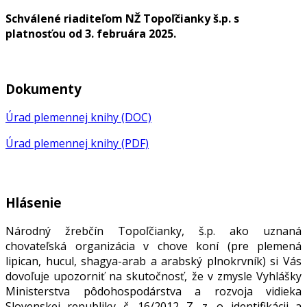
Schválené riaditeľom NŽ Topoľčianky š.p. s
platnosťou od 3. februára 2025.
Dokumenty
Úrad plemennej knihy (DOC)
Úrad plemennej knihy (PDF)
Hlásenie
Národný žrebčín Topoľčianky, š.p. ako uznaná
chovateľská organizácia v chove koní (pre plemená
lipican, hucul, shagya-arab a arabský plnokrvník) si Vás
dovoľuje upozorniť na skutočnosť, že v zmysle Vyhlášky
Ministerstva pôdohospodárstva a rozvoja vidieka
Slovenskej republiky č. 16/2012 Z. z. o identifikácii a