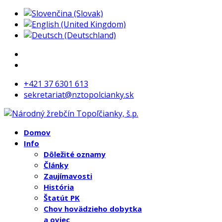
+421 37 6301 613
sekretariat@nztopolcianky.sk
Domov
Info
Dôležité oznamy
Články
Zaujímavosti
História
Štatút PK
Chov hovädzieho dobytka
a oviec