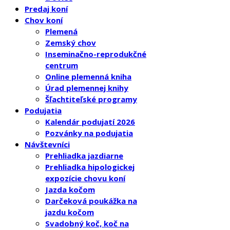
Predaj koní
Chov koní
Plemená
Zemský chov
Inseminačno-reprodukčné
centrum
Online plemenná kniha
Úrad plemennej knihy
Šľachtiteľské programy
Podujatia
Kalendár podujatí 2026
Pozvánky na podujatia
Návštevníci
Prehliadka jazdiarne
Prehliadka hipologickej
expozície chovu koní
Jazda kočom
Darčeková poukážka na
jazdu kočom
Svadobný koč, koč na