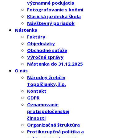
významné podujatia
Fotografovanie s koňmi
Klasická jazdecká škola
Návštevný poriadok
Nástenka
Faktúry
Objednávky
Obchodné súťaže
Výročné správy
Nástenka do 31.12.2025
O nás
Národný žrebčín
Topoľčianky, š.p.
Kontakt
GDPR
Oznamovanie
protispoločenskej
činnosti
Organizačná štruktúra
Protikorupčná politika a