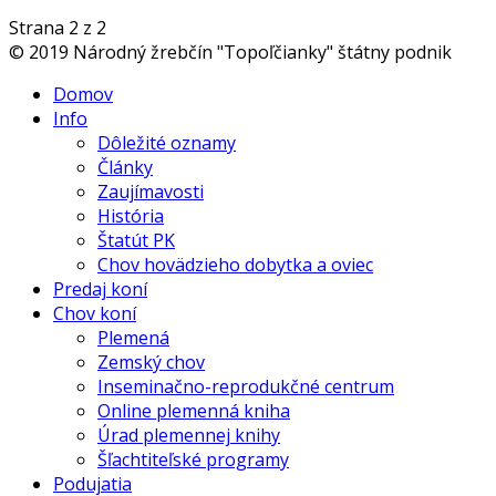
Strana 2 z 2
© 2019 Národný žrebčín "Topoľčianky" štátny podnik
Domov
Info
Dôležité oznamy
Články
Zaujímavosti
História
Štatút PK
Chov hovädzieho dobytka a oviec
Predaj koní
Chov koní
Plemená
Zemský chov
Inseminačno-reprodukčné centrum
Online plemenná kniha
Úrad plemennej knihy
Šľachtiteľské programy
Podujatia