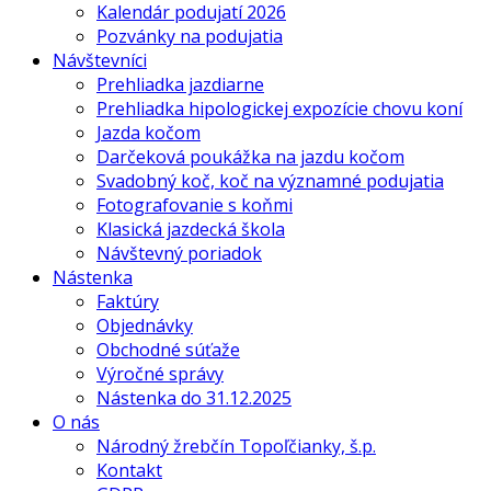
Kalendár podujatí 2026
Pozvánky na podujatia
Návštevníci
Prehliadka jazdiarne
Prehliadka hipologickej expozície chovu koní
Jazda kočom
Darčeková poukážka na jazdu kočom
Svadobný koč, koč na významné podujatia
Fotografovanie s koňmi
Klasická jazdecká škola
Návštevný poriadok
Nástenka
Faktúry
Objednávky
Obchodné súťaže
Výročné správy
Nástenka do 31.12.2025
O nás
Národný žrebčín Topoľčianky, š.p.
Kontakt