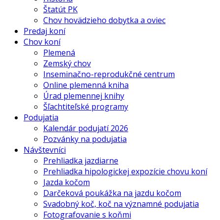
Štatút PK
Chov hovädzieho dobytka a oviec
Predaj koní
Chov koní
Plemená
Zemský chov
Inseminačno-reprodukčné centrum
Online plemenná kniha
Úrad plemennej knihy
Šľachtiteľské programy
Podujatia
Kalendár podujatí 2026
Pozvánky na podujatia
Návštevníci
Prehliadka jazdiarne
Prehliadka hipologickej expozície chovu koní
Jazda kočom
Darčeková poukážka na jazdu kočom
Svadobný koč, koč na významné podujatia
Fotografovanie s koňmi