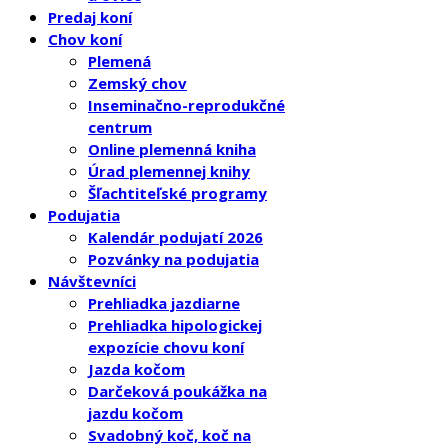
Predaj koní
Chov koní
Plemená
Zemský chov
Inseminačno-reprodukčné
centrum
Online plemenná kniha
Úrad plemennej knihy
Šľachtiteľské programy
Podujatia
Kalendár podujatí 2026
Pozvánky na podujatia
Návštevníci
Prehliadka jazdiarne
Prehliadka hipologickej
expozície chovu koní
Jazda kočom
Darčeková poukážka na
jazdu kočom
Svadobný koč, koč na