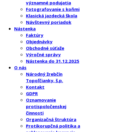
významné podujatia
Fotografovanie s koňmi
Klasická jazdecká škola
Návštevný poriadok
Nástenka
Faktúry
Objednávky
Obchodné súťaže
Výročné správy
Nástenka do 31.12.2025
O nás
Národný žrebčín
Topoľčianky, š.p.
Kontakt
GDPR
Oznamovanie
protispoločenskej
činnosti
Organizačná štruktúra
Protikorupčná politika a