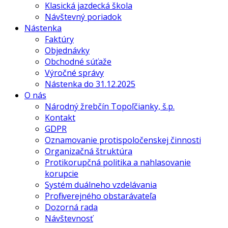
Klasická jazdecká škola
Návštevný poriadok
Nástenka
Faktúry
Objednávky
Obchodné súťaže
Výročné správy
Nástenka do 31.12.2025
O nás
Národný žrebčín Topoľčianky, š.p.
Kontakt
GDPR
Oznamovanie protispoločenskej činnosti
Organizačná štruktúra
Protikorupčná politika a nahlasovanie
korupcie
Systém duálneho vzdelávania
Profil verejného obstarávateľa
Dozorná rada
Návštevnosť