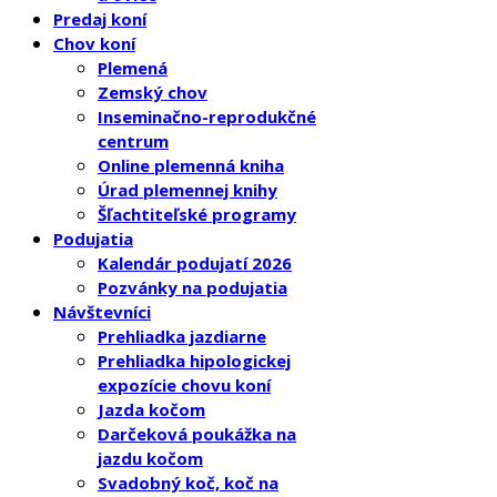
Predaj koní
Chov koní
Plemená
Zemský chov
Inseminačno-reprodukčné
centrum
Online plemenná kniha
Úrad plemennej knihy
Šľachtiteľské programy
Podujatia
Kalendár podujatí 2026
Pozvánky na podujatia
Návštevníci
Prehliadka jazdiarne
Prehliadka hipologickej
expozície chovu koní
Jazda kočom
Darčeková poukážka na
jazdu kočom
Svadobný koč, koč na