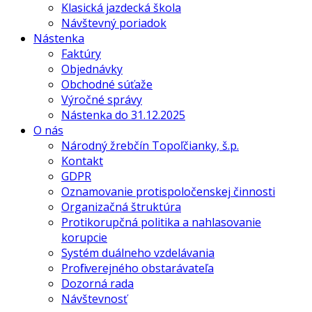
Klasická jazdecká škola
Návštevný poriadok
Nástenka
Faktúry
Objednávky
Obchodné súťaže
Výročné správy
Nástenka do 31.12.2025
O nás
Národný žrebčín Topoľčianky, š.p.
Kontakt
GDPR
Oznamovanie protispoločenskej činnosti
Organizačná štruktúra
Protikorupčná politika a nahlasovanie
korupcie
Systém duálneho vzdelávania
Profil verejného obstarávateľa
Dozorná rada
Návštevnosť