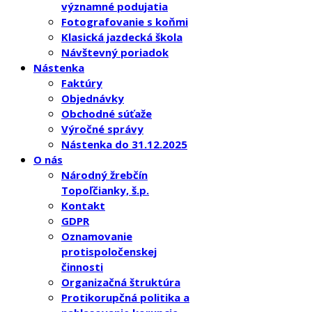
významné podujatia
Fotografovanie s koňmi
Klasická jazdecká škola
Návštevný poriadok
Nástenka
Faktúry
Objednávky
Obchodné súťaže
Výročné správy
Nástenka do 31.12.2025
O nás
Národný žrebčín
Topoľčianky, š.p.
Kontakt
GDPR
Oznamovanie
protispoločenskej
činnosti
Organizačná štruktúra
Protikorupčná politika a