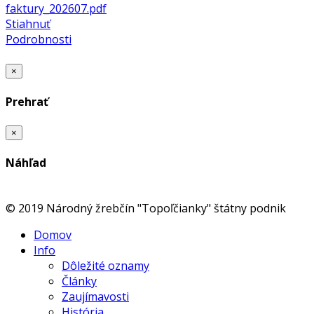
faktury_202607.pdf
Stiahnuť
Podrobnosti
×
Prehrať
×
Náhľad
© 2019 Národný žrebčín "Topoľčianky" štátny podnik
Domov
Info
Dôležité oznamy
Články
Zaujímavosti
História