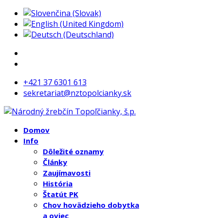
+421 37 6301 613
sekretariat@nztopolcianky.sk
Domov
Info
Dôležité oznamy
Články
Zaujímavosti
História
Štatút PK
Chov hovädzieho dobytka
a oviec