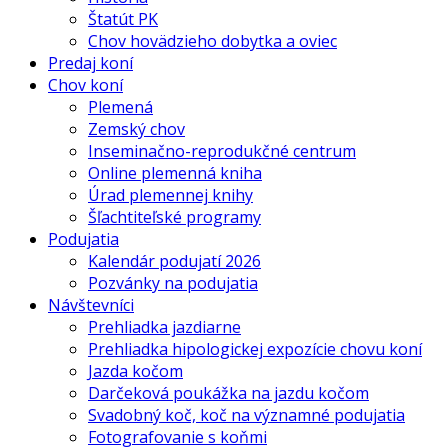
Štatút PK
Chov hovädzieho dobytka a oviec
Predaj koní
Chov koní
Plemená
Zemský chov
Inseminačno-reprodukčné centrum
Online plemenná kniha
Úrad plemennej knihy
Šľachtiteľské programy
Podujatia
Kalendár podujatí 2026
Pozvánky na podujatia
Návštevníci
Prehliadka jazdiarne
Prehliadka hipologickej expozície chovu koní
Jazda kočom
Darčeková poukážka na jazdu kočom
Svadobný koč, koč na významné podujatia
Fotografovanie s koňmi