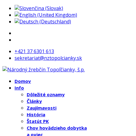
+421 37 6301 613
sekretariat@nztopolcianky.sk
Domov
Info
Dôležité oznamy
Články
Zaujímavosti
História
Štatút PK
Chov hovädzieho dobytka
a oviec