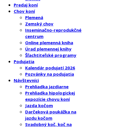
Predaj koní
Chov koní
Plemená
Zemský chov
Inseminačno-reprodukčné
centrum
Online plemenná kniha
Úrad plemennej knihy
Šľachtiteľské programy
Podujatia
Kalendár podujatí 2026
Pozvánky na podujatia
Návštevníci
Prehliadka jazdiarne
Prehliadka hipologickej
expozície chovu koní
Jazda kočom
Darčeková poukážka na
jazdu kočom
Svadobný koč, koč na