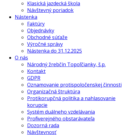
Klasická jazdecká škola
Návštevný poriadok
Nástenka
Faktúry
Objednávky
Obchodné súťaže
Výročné správy
Nástenka do 31.12.2025
O nás
Národný žrebčín Topoľčianky, š.p.
Kontakt
GDPR
Oznamovanie protispoločenskej činnosti
Organizačná štruktúra
Protikorupčná politika a nahlasovanie
korupcie
Systém duálneho vzdelávania
Profil verejného obstarávateľa
Dozorná rada
Návštevnosť