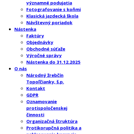
významné podujatia
Fotografovanie s koňmi
Klasická jazdecká škola
Návštevný poriadok
Nástenka
Faktúry
Objednávky
Obchodné súťaže
Výročné správy
Nástenka do 31.12.2025
O nás
Národný žrebčín
Topoľčianky, š.p.
Kontakt
GDPR
Oznamovanie
protispoločenskej
činnosti
Organizačná štruktúra
Protikorupčná politika a