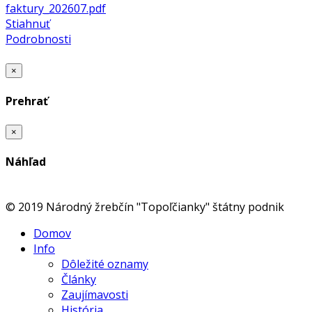
faktury_202607.pdf
Stiahnuť
Podrobnosti
×
Prehrať
×
Náhľad
© 2019 Národný žrebčín "Topoľčianky" štátny podnik
Domov
Info
Dôležité oznamy
Články
Zaujímavosti
História