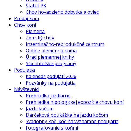
Štatút PK
Chov hovädzieho dobytka a oviec
Predaj koní
Chov koní
Plemená
Zemský chov
Inseminačno-reprodukčné centrum
Online plemenná kniha
Úrad plemennej knihy
Šľachtiteľské programy
Podujatia
Kalendár podujatí 2026
Pozvánky na podujatia
Návštevníci
Prehliadka jazdiarne
Prehliadka hipologickej expozície chovu koní
Jazda kočom
Darčeková poukážka na jazdu kočom
Svadobný koč, koč na významné podujatia
Fotografovanie s koňmi