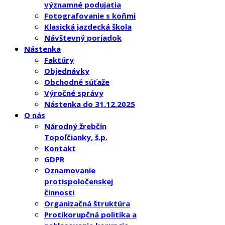
významné podujatia
Fotografovanie s koňmi
Klasická jazdecká škola
Návštevný poriadok
Nástenka
Faktúry
Objednávky
Obchodné súťaže
Výročné správy
Nástenka do 31.12.2025
O nás
Národný žrebčín
Topoľčianky, š.p.
Kontakt
GDPR
Oznamovanie
protispoločenskej
činnosti
Organizačná štruktúra
Protikorupčná politika a