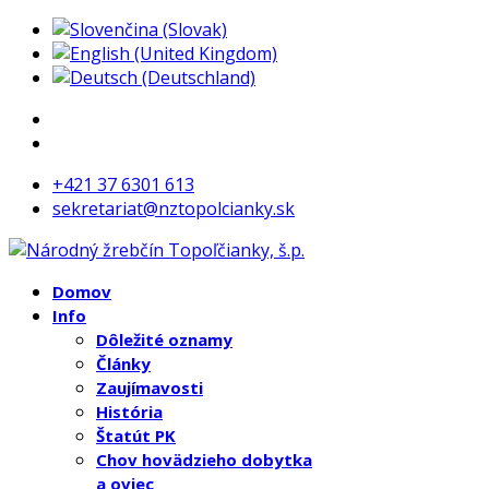
+421 37 6301 613
sekretariat@nztopolcianky.sk
Domov
Info
Dôležité oznamy
Články
Zaujímavosti
História
Štatút PK
Chov hovädzieho dobytka
a oviec