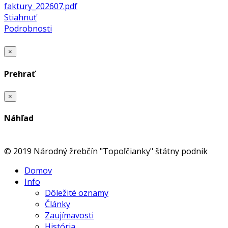
faktury_202607.pdf
Stiahnuť
Podrobnosti
×
Prehrať
×
Náhľad
© 2019 Národný žrebčín "Topoľčianky" štátny podnik
Domov
Info
Dôležité oznamy
Články
Zaujímavosti
História