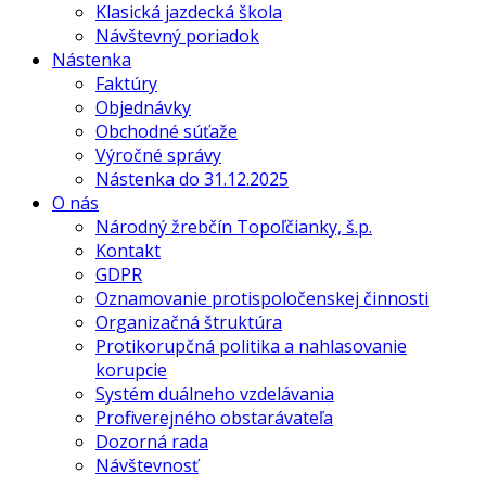
Klasická jazdecká škola
Návštevný poriadok
Nástenka
Faktúry
Objednávky
Obchodné súťaže
Výročné správy
Nástenka do 31.12.2025
O nás
Národný žrebčín Topoľčianky, š.p.
Kontakt
GDPR
Oznamovanie protispoločenskej činnosti
Organizačná štruktúra
Protikorupčná politika a nahlasovanie
korupcie
Systém duálneho vzdelávania
Profil verejného obstarávateľa
Dozorná rada
Návštevnosť