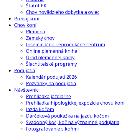
Štatút PK
Chov hovädzieho dobytka a oviec
Predaj koní
Chov koní
Plemená
Zemský chov
Inseminačno-reprodukčné centrum
Online plemenná kniha
Úrad plemennej knihy
Šľachtiteľské programy
Podujatia
Kalendár podujatí 2026
Pozvánky na podujatia
Návštevníci
Prehliadka jazdiarne
Prehliadka hipologickej expozície chovu koní
Jazda kočom
Darčeková poukážka na jazdu kočom
Svadobný koč, koč na významné podujatia
Fotografovanie s koňmi