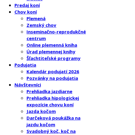
Predaj koní
Chov koní
Plemená
Zemský chov
Inseminačno-reprodukčné
centrum
Online plemenná kniha
Úrad plemennej knihy
Šľachtiteľské programy
Podujatia
Kalendár podujatí 2026
Pozvánky na podujatia
Návštevníci
Prehliadka jazdiarne
Prehliadka hipologickej
expozície chovu koní
Jazda kočom
Darčeková poukážka na
jazdu kočom
Svadobný koč, koč na